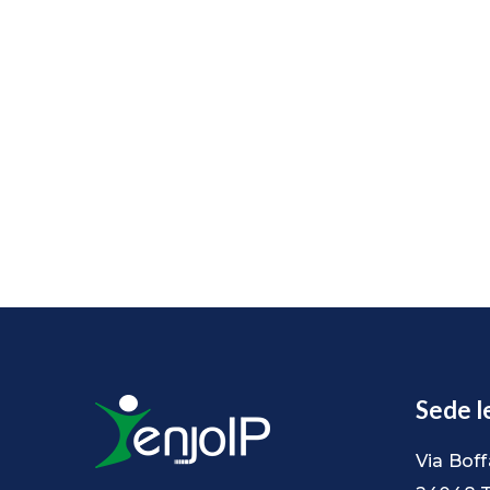
Sede l
Via Boff