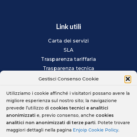
Link utili
Carta dei servizi
SLA
Trasparenza tariffaria
Trasparenza tecnica
Prestazioni offerte
Gestisci Consenso Cookie
Agevolazioni per non vedenti
Utilizziamo i cookie affinché i visitatori possano avere la
Contratti e listini
migliore esperienza sul nostro sito; la navigazione
Privacy
prevede l’utilizzo di
cookies tecnici e analitici
Cookie
anonimizzati
e, previo consenso, anche
cookies
analitici non anonimizzati di terze parti
. Potete trovare
Whistleblowing
maggiori dettagli nella pagina
Enjoip Cookie Policy
.
Parental Control