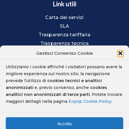
Link utili
Carta dei servizi
SLA
Trasparenza tariffaria
Trasparenza tecnica
Prestazioni offerte
Gestisci Consenso Cookie
Agevolazioni per non vedenti
Utilizziamo i cookie affinché i visitatori possano avere la
Contratti e listini
migliore esperienza sul nostro sito; la navigazione
Privacy
prevede l’utilizzo di
cookies tecnici e analitici
Cookie
anonimizzati
e, previo consenso, anche
cookies
analitici non anonimizzati di terze parti
. Potete trovare
Whistleblowing
maggiori dettagli nella pagina
Enjoip Cookie Policy
.
Parental Control
Accetta